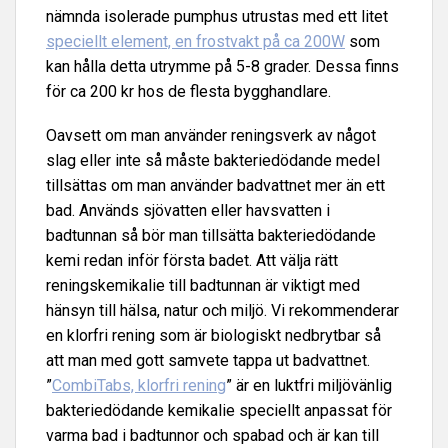
nämnda isolerade pumphus utrustas med ett litet
speciellt element, en frostvakt på ca 200W
som
kan hålla detta utrymme på 5-8 grader. Dessa finns
för ca 200 kr hos de flesta bygghandlare.
Oavsett om man använder reningsverk av något
slag eller inte så måste bakteriedödande medel
tillsättas om man använder badvattnet mer än ett
bad. Används sjövatten eller havsvatten i
badtunnan så bör man tillsätta bakteriedödande
kemi redan inför första badet. Att välja rätt
reningskemikalie till badtunnan är viktigt med
hänsyn till hälsa, natur och miljö. Vi rekommenderar
en klorfri rening som är biologiskt nedbrytbar så
att man med gott samvete tappa ut badvattnet.
”
CombiTabs, klorfri rening
” är en luktfri miljövänlig
bakteriedödande kemikalie speciellt anpassat för
varma bad i badtunnor och spabad och är kan till