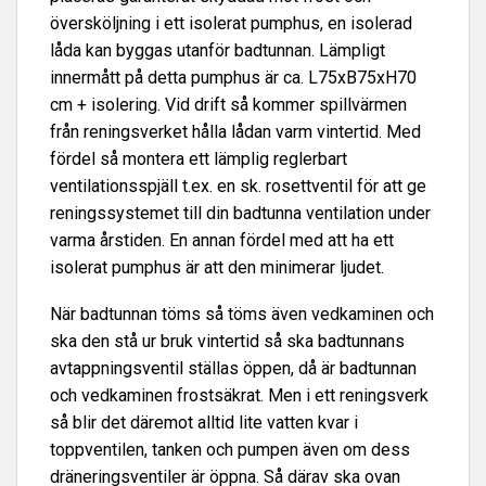
översköljning i ett isolerat pumphus, en isolerad
låda kan byggas utanför badtunnan. Lämpligt
innermått på detta pumphus är ca. L75xB75xH70
cm + isolering. Vid drift så kommer spillvärmen
från reningsverket hålla lådan varm vintertid. Med
fördel så montera ett lämplig reglerbart
ventilationsspjäll t.ex. en sk. rosettventil för att ge
reningssystemet till din badtunna ventilation under
varma årstiden. En annan fördel med att ha ett
isolerat pumphus är att den minimerar ljudet.
När badtunnan töms så töms även vedkaminen och
ska den stå ur bruk vintertid så ska badtunnans
avtappningsventil ställas öppen, då är badtunnan
och vedkaminen frostsäkrat. Men i ett reningsverk
så blir det däremot alltid lite vatten kvar i
toppventilen, tanken och pumpen även om dess
dräneringsventiler är öppna. Så därav ska ovan