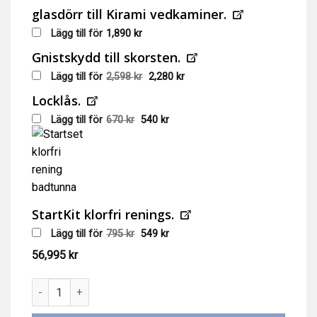
glasdörr till Kirami vedkaminer.
Lägg till för
1,890
kr
Gnistskydd till skorsten.
Det
Det
Lägg till för
2,598
kr
2,280
kr
ursprungliga
nuvarande
priset
priset
Locklås.
var:
är:
2,598 kr.
2,280 kr.
Det
Det
Lägg till för
670
kr
540
kr
ursprungliga
nuvarande
priset
priset
var:
är:
670 kr.
540 kr.
StartKit klorfri renings.
Det
Det
Lägg till för
795
kr
549
kr
ursprungliga
nuvarande
priset
priset
56,995
kr
var:
är:
795 kr.
549 kr.
Hybrid badtunna Large, ved- & eluppvärmd, Ø200cm, Macu 4