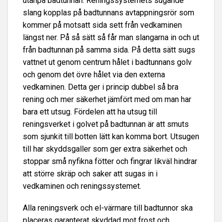
utanpå badtunnan. Reningssystemets sugande
slang kopplas på badtunnans avtappningsrör som
kommer på motsatt sida sett från vedkaminen
längst ner. På så sätt så får man slangarna in och ut
från badtunnan på samma sida. På detta sätt sugs
vattnet ut genom centrum hålet i badtunnans golv
och genom det övre hålet via den externa
vedkaminen. Detta ger i princip dubbel så bra
rening och mer säkerhet jämfört med om man har
bara ett utsug. Fördelen att ha utsug till
reningsverket i golvet på badtunnan är att smuts
som sjunkit till botten lätt kan komma bort. Utsugen
till har skyddsgaller som ger extra säkerhet och
stoppar små nyfikna fötter och fingrar likväl hindrar
att större skräp och saker att sugas in i
vedkaminen och reningssystemet.
Alla reningsverk och el-värmare till badtunnor ska
placeras garanterat skyddad mot frost och