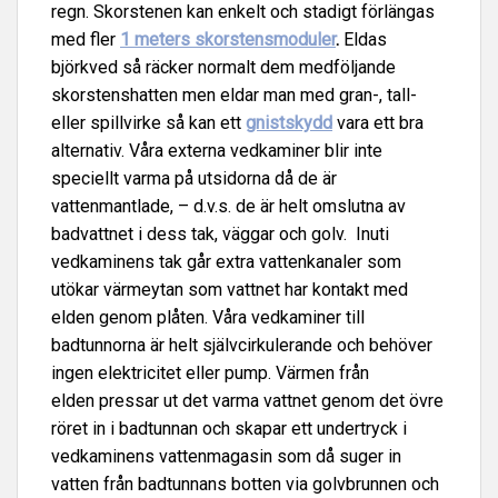
regn. Skorstenen kan enkelt och stadigt förlängas
med fler
1 meters skorstensmoduler
.
Eldas
björkved så räcker normalt dem medföljande
skorstenshatten men eldar man med gran-, tall-
eller spillvirke så kan ett
gnistskydd
vara ett bra
alternativ. Våra externa vedkaminer blir inte
speciellt varma på utsidorna då de är
vattenmantlade, – d.v.s. de är helt omslutna av
badvattnet i dess tak, väggar och golv. Inuti
vedkaminens tak går extra vattenkanaler som
utökar värmeytan som vattnet har kontakt med
elden genom plåten. Våra vedkaminer till
badtunnorna är helt självcirkulerande och behöver
ingen elektricitet eller pump. Värmen från
elden pressar ut det varma vattnet genom det övre
röret in i badtunnan och skapar ett undertryck i
vedkaminens vattenmagasin som då suger in
vatten från badtunnans botten via golvbrunnen och