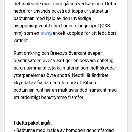
det isolerade röret som går in i vedkaminen. Detta
nedre rör används också att tappa ur vattnet ur
badtunnan med hjälp av den utvändiga
avtappningsventil som har en slangnippel (Ø38
mm) som en
slang
enkelt kopplas för att leda bort
vattnet.
Runt omkring och Breezys överkant sveper
plastinsatsen över vilket ger en bekväm enhetlig
sarg i samma slitstarka material som helt skyddar
ytterpanelernas övre ändträ. Nedtill är ändträet
skyddat av fundamentets sockel. Sitsen i
badtunnan runt har en mjuk avrundad framkant med
ett ordentligt benutrymme framför.
I detta paket ingår:
• Badtunna med insida av homogen genomfärgad