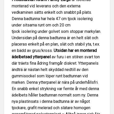
monterad vid leverans och den externa
vedkaminen sätts enkelt och snabbt på plats.
Denna badtunna har hela 47 cm tjock isolering
under sitsarna runt om och 20 cm
tjock isolering under golvet som stoppar markylan.
Undersidan på denna badtunna är en helt slät och
placeras enkelt på en plan, slät och stabil yta, t.ex.
en bädd av grus/kross.
Utsidan har en monterad
ädelbetsad ytterpanel
av furu i en stilren svart ton
där träets fina ådring framgår diskret. Ytterpanels
ändträ är nästan helt skyddad nedtill av den
gummisockel som löper runt badtunnan vid
marken. Denna ytterpanel är nära på underhållsfri.
En snabb enkel strykning var femte år med denna
ädelbets håller badtunnan normalt som ny. Denna
nya plastinsats i denna badtunna är av något
tjockare, grafit melerad och slätare homogen