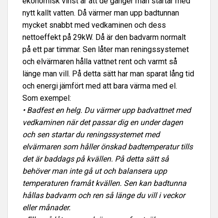
ekonomisk vinst är att de gånger man startar med
nytt kallt vatten. Då värmer man upp badtunnan
mycket snabbt med vedkaminen och dess
nettoeffekt på 29kW. Då är den badvarm normalt
på ett par timmar. Sen låter man reningssystemet
och elvärmaren hålla vattnet rent och varmt så
länge man vill. På detta sätt har man sparat lång tid
och energi jämfört med att bara värma med el.
Som exempel:
• Badfest en helg. Du värmer upp badvattnet med
vedkaminen när det passar dig en under dagen
och sen startar du reningssystemet med
elvärmaren som håller önskad badtemperatur tills
det är baddags på kvällen. På detta sätt så
behöver man inte gå ut och balansera upp
temperaturen framåt kvällen.
Sen kan badtunna
hållas badvarm och ren så länge du vill i veckor
eller månader.