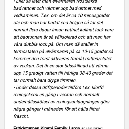
• Eller så låter man elvärmaren frostsäkra
badvattnet och värmer upp badvattnet med
vedkaminen. T.ex. om det är ca 10 minusgrader
ute och man har badat ena helgen så tar det
normal flera dagar innan vattnet kallnat tack vare
att badtunnan är så välisolerad och att man har
våra dubbla lock på. Om man då ställer in
termostaten på elvärmaren på ca 10-15 grader så
kommer den först aktiveras framåt mitten/slutet
av veckan. Det är en stor tidsskillnad att värma
upp 15 gradigt vatten till härliga 38-40 grader det
tar normalt bara dryga timmen.
• Under dessa driftperioder tillförs t.ex. klorfri
reningskemi en gång i veckan och normalt
underhållsskötsel av reningsanläggningen görs
några gånger i månaden för att hålla filtret
fräscht.
Fritidstunnan Kirami Family Large
är isolerad