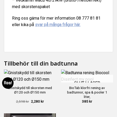
– Vedkamin Macu 40/29kW (Brutto-/nettoeffekt)
med skorstenspaket
Ring oss gärna för mer information 08 777 81 81
eller kika på
svar på många frågor här.
Tillbehör till din badtunna
Rea!
SLUT I LAGER
Gnistskydd till skorsten med
BioTab klorfri rening av
Ø120 och Ø150 mm
badtunnor, spa & pooler 1
liter,
Det
Det
2,598
kr
2,280
kr
385
kr
ursprungliga
nuvarande
priset
priset
var:
är:
2,598 kr.
2,280 kr.