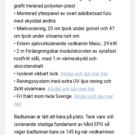
grafit melerad polyeten-plast.
• Monterad ytterpanel av svart ädelbetsad furu
med skyddat ändträ.
• Markisolering, 20 cm tjock under golvet och 47
cm tjock under sitsarna runt om.
• Extern självcirkulerande vedkamin Macu , 29 kW.
• 2 m förlängningsbar modulskorsten av syrafast
rostfritt stål, med 1 m värmeskydd och
skorstenshatt.
• Isolerat vikbart lock.
Klicka och läs mer här.
• Reningssystem med extra UV-ljus rening och
2kW elvärmare.
Klicka och läs mer här.
• Fri frakt inom hela Sverige.
Klicka och läs mer
här.
Badtunnan är lätt att bära på plats. Tack vare sitt
isolerande stadiga fundament av hård EPS så
väger badtunnan bara ca 145 kg när vedkaminen