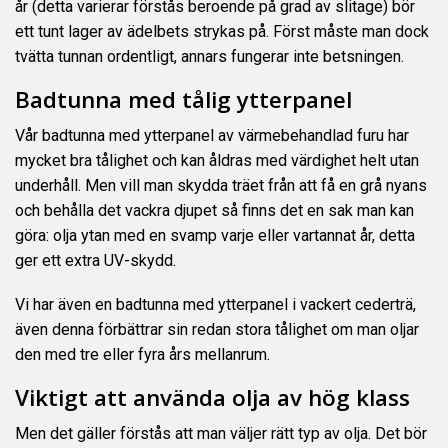
år (detta varierar förstås beroende på grad av slitage) bör
ett tunt lager av ädelbets strykas på. Först måste man dock
tvätta tunnan ordentligt, annars fungerar inte betsningen.
Badtunna med tålig ytterpanel
Vår badtunna med ytterpanel av värmebehandlad furu har
mycket bra tålighet och kan åldras med värdighet helt utan
underhåll. Men vill man skydda träet från att få en grå nyans
och behålla det vackra djupet så finns det en sak man kan
göra: olja ytan med en svamp varje eller vartannat år, detta
ger ett extra UV-skydd.
Vi har även en badtunna med ytterpanel i vackert cederträ,
även denna förbättrar sin redan stora tålighet om man oljar
den med tre eller fyra års mellanrum.
Viktigt att använda olja av hög klass
Men det gäller förstås att man väljer rätt typ av olja. Det bör