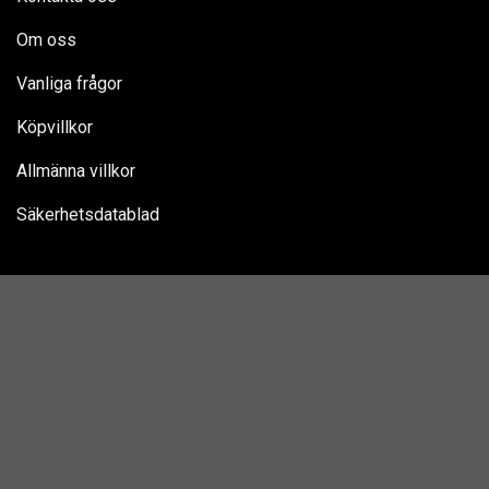
Om oss
Vanliga frågor
Köpvillkor
Allmänna villkor
Säkerhetsdatablad
Kontakta oss
Tel:
08-777 81 81
Mail:
kundservice@badbaljan.com
Org. nr: 556646-9663
Följ oss