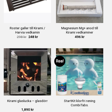
Roster galler till Kirami /
Magnesium Mg+ anod till
Harvia vedkamin
Kirami vedkaminer
Det
Det
298
kr
248
kr
496
kr
ursprungliga
nuvarande
priset
priset
var:
är:
298 kr.
248 kr.
Rea!
StartKit klorfri rening
Kirami glaslucka – glasdörr
CombiTabs.
1,890
kr