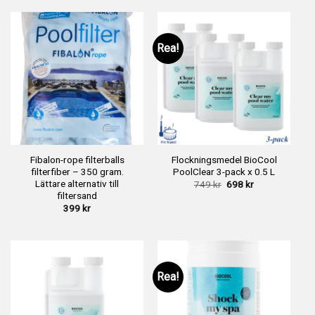
10,600 kr.
9,995 kr.
Rea!
Fibalon-rope filterballs
Flockningsmedel BioCool
filterfiber – 350 gram.
PoolClear 3-pack x 0.5 L
Lättare alternativ till
Det
Det
749
kr
698
kr
ursprungliga
nuvarande
filtersand
priset
priset
399
kr
var:
är:
749 kr.
698 kr.
Rea!