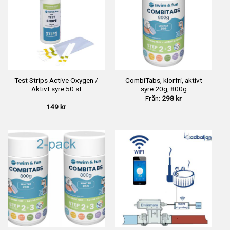
Test Strips Active Oxygen /
CombiTabs, klorfri, aktivt
Aktivt syre 50 st
syre 20g, 800g
Från:
298
kr
149
kr