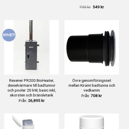
Det
Det
795
kr
549
kr
ursprungliga
nuvarande
priset
priset
var:
är:
795 kr.
549 kr.
NYHET!
Rexener PR200 BioHeater,
Övre genomföringsset
dieselvärmare till badtunnor
mellan Kirami badtunna och
och pooler 20 kW, basic inkl,
vedkamin
skorsten och bränsletank
Från:
708
kr
Från:
26,895
kr