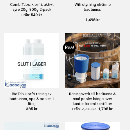
CombiTabs, klorfri, aktivt
Wifi styrning elvärme
syre 20g, 800g 2-pack
badtunna.
Från:
549
kr
1,498
kr
Rea!
SLUT I LAGER
BioTab klorfri rening av
Reningsverk till badtunna &
badtunnor, spa & pooler 1
små pooler hängs över
liter,
kanten kirami kantfilter
Det
Det
385
kr
Från:
2,719
kr
1,795
kr
ursprungliga
nuvarand
priset
priset
var:
är:
2,719 kr.
1,795 kr.