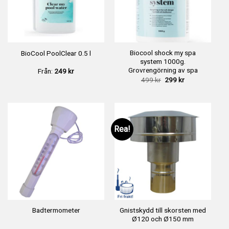
Biocool shock my spa
BioCool PoolClear 0.5 l
system 1000g.
Grovrengörning av spa
Från:
249
kr
Det
Det
499
kr
299
kr
ursprungliga
nuvarande
priset
priset
var:
är:
499 kr.
299 kr.
Rea!
Gnistskydd till skorsten med
Badtermometer
Ø120 och Ø150 mm