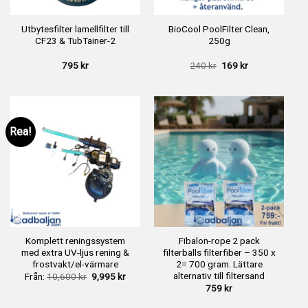
Utbytesfilter lamellfilter till
BioCool PoolFilter Clean,
CF23 & TubTainer-2
250g
Det
Det
795
kr
240
kr
169
kr
ursprungliga
nuvarande
priset
priset
var:
är:
240 kr.
169 kr.
Rea!
Komplett reningssystem
Fibalon-rope 2 pack
med extra UV-ljus rening &
filterballs filterfiber – 350 x
frostvakt/el-värmare
2= 700 gram. Lättare
alternativ till filtersand
Det
Det
Från:
10,600
kr
9,995
kr
ursprungliga
nuvarande
759
kr
priset
priset
var:
är: