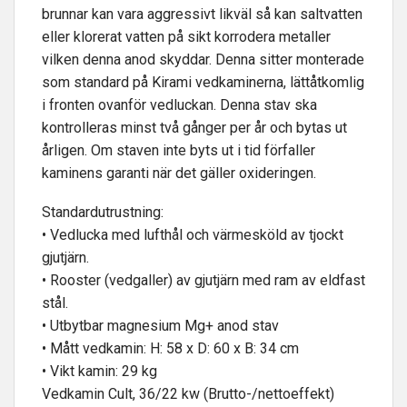
brunnar kan vara aggressivt likväl så kan saltvatten
eller klorerat vatten på sikt korrodera metaller
vilken denna anod skyddar. Denna sitter monterade
som standard på Kirami vedkaminerna, lättåtkomlig
i fronten ovanför vedluckan. Denna stav ska
kontrolleras minst två gånger per år och bytas ut
årligen. Om staven inte byts ut i tid förfaller
kaminens garanti när det gäller oxideringen.
Standardutrustning:
• Vedlucka med lufthål och värmesköld av tjockt
gjutjärn.
• Rooster (vedgaller) av gjutjärn med ram av eldfast
stål.
• Utbytbar magnesium Mg+ anod stav
• Mått vedkamin: H: 58 x D: 60 x B: 34 cm
• Vikt kamin: 29 kg
Vedkamin Cult, 36/22 kw (Brutto-/nettoeffekt)