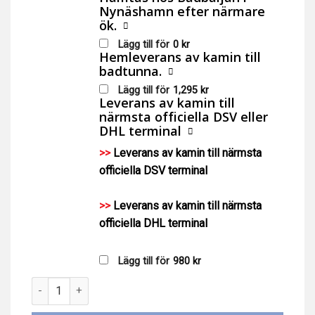
Nynäshamn efter närmare
ök.
Lägg till för
0
kr
Hemleverans av kamin till
badtunna.
Lägg till för
1,295
kr
Leverans av kamin till
närmsta officiella DSV eller
DHL terminal
>>
Leverans av kamin till närmsta
officiella DSV terminal
>>
Leverans av kamin till närmsta
officiella DHL terminal
Lägg till för
980
kr
Vedkamin Kirami Cult 36/22 kW extern mängd