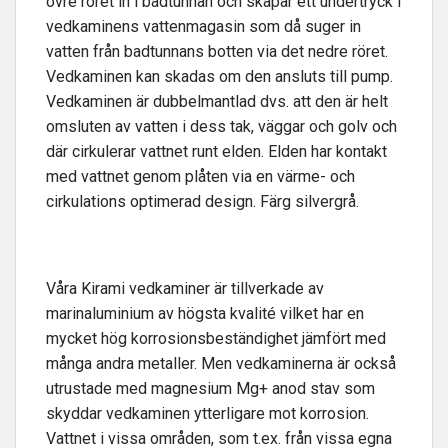
övre röret in i badtunnan och skapar ett undertryck i
vedkaminens vattenmagasin som då suger in
vatten från badtunnans botten via det nedre röret.
Vedkaminen kan skadas om den ansluts till pump.
Vedkaminen är dubbelmantlad dvs. att den är helt
omsluten av vatten i dess tak, väggar och golv och
där cirkulerar vattnet runt elden. Elden har kontakt
med vattnet genom plåten via en värme- och
cirkulations optimerad design. Färg silvergrå.
Våra Kirami vedkaminer är tillverkade av
marinaluminium av högsta kvalité vilket har en
mycket hög korrosionsbeständighet jämfört med
många andra metaller. Men vedkaminerna är också
utrustade med magnesium Mg+ anod stav som
skyddar vedkaminen ytterligare mot korrosion.
Vattnet i vissa områden, som t.ex. från vissa egna