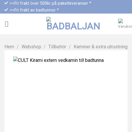
Skip
>>Fri frakt över 500kr på paketleveranser *
>>Fri frakt av badtunnor *
to
content
Hem
/
Webshop
/
Tillbehör
/
Kaminer & extra utrustning