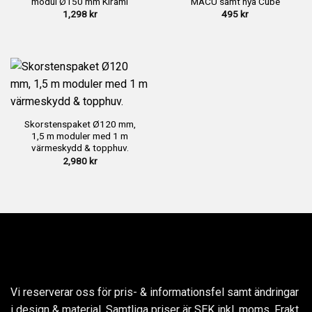
modul Ø150 mm Kirami
MACU samt nya Cube
1,298
kr
495
kr
Skorstenspaket Ø120 mm,
1,5 m moduler med 1 m
värmeskydd & topphuv.
2,980
kr
Vi reserverar oss för pris- & informationsfel samt ändringar
i design & material. Samtliga priser är SEK inkl. moms. Frakt