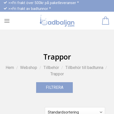
Skip
>>Fri frakt över 500kr på paketleveranser *
>>Fri frakt av badtunnor *
to
content
Trappor
Hem
/
Webshop
/
Tillbehör
/
Tillbehör till badtunna
/
Trappor
FILTRERA