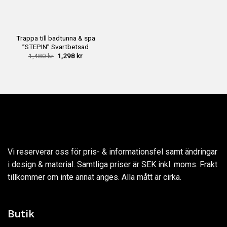
Trappa till badtunna & spa
”STEPIN” Svartbetsad
Det
Det
1,480
kr
1,298
kr
ursprungliga
nuvarande
priset
priset
var:
är:
1,480 kr.
1,298 kr.
Vi reserverar oss för pris- & informationsfel samt ändringar
i design & material. Samtliga priser är SEK inkl. moms. Frakt
tillkommer om inte annat anges. Alla mått är cirka.
Butik