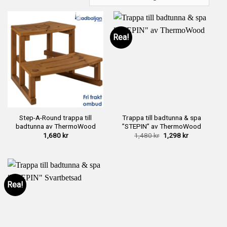
Rea!
Step-A-Round trappa till
Trappa till badtunna & spa
badtunna av ThermoWood
”STEPIN” av ThermoWood
Det
Det
1,680
kr
1,480
kr
1,298
kr
ursprungliga
nuvarande
priset
priset
var:
är:
1,480 kr.
1,298 kr.
Rea!