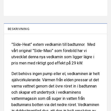
BESKRIVNING
”Side-Heat” extern vedkamin till badtunnor. Med
vårt original ”Side-Maxi” som förebild har vi
utvecklat denna nya vedkamin som ligger lägre i
pris men med riktigt god effekt på 29
kW.
Det behövs ingen pump eller el, vedkaminen är helt
självcirkulerande. Värmen från elden pressar ut det
varma vattnet genom det övre röret in i badtunnan
och skapar ett undertryck i vedkaminens
vattenmagasin som då suger in vatten från
badtunnans botten via det nedre röret. Vedkaminen
är dubbelmantlad dvs. att den är helt omsluten av