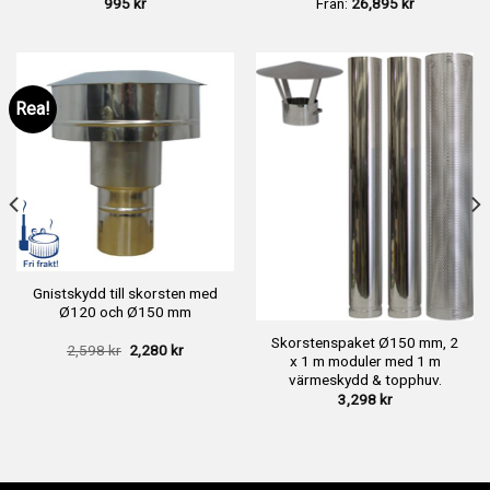
995
kr
Från:
26,895
kr
Rea!
Gnistskydd till skorsten med
Ø120 och Ø150 mm
Skorstenspaket Ø150 mm, 2
Det
Det
2,598
kr
2,280
kr
x 1 m moduler med 1 m
ursprungliga
nuvarande
priset
priset
värmeskydd & topphuv.
var:
är:
3,298
kr
2,598 kr.
2,280 kr.