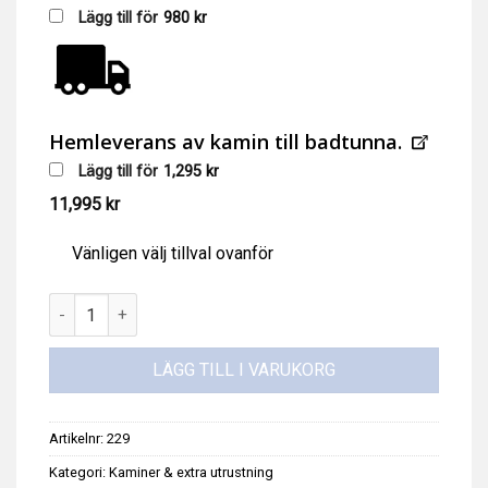
Lägg till för
980
kr
Hemleverans av kamin till badtunna.
Lägg till för
1,295
kr
11,995
kr
Vänligen välj tillval ovanför
Vedkamin Kirami Macu 29 kW, extern mängd
LÄGG TILL I VARUKORG
Artikelnr:
229
Kategori:
Kaminer & extra utrustning