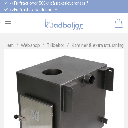
Skip
>>Fri frakt över 500kr på paketleveranser *
>>Fri frakt av badtunnor *
to
content
Hem
/
Webshop
/
Tillbehör
/
Kaminer & extra utrustning