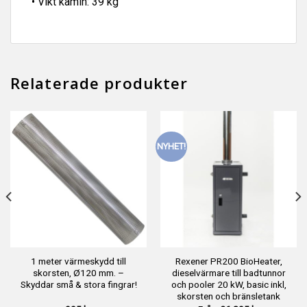
• Vikt kamin: 39 kg
Relaterade produkter
NYHET!
1 meter värmeskydd till
Rexener PR200 BioHeater,
skorsten, Ø120 mm. –
dieselvärmare till badtunnor
Skyddar små & stora fingrar!
och pooler 20 kW, basic inkl,
skorsten och bränsletank