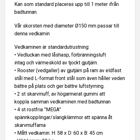
Kan som standard placeras upp till 1 meter ifrån
badtunnan.
Vår skorsten med diameter Ø150 mm passar till
denna vedkamin
Vedkaminen är standardutrustning:
• Vedluckan med låshasp, förbränningsluft
intag och värmesköld av tjockt gjutjärn.
• Rooster (vedgaller) av gjutjärn på ram av eldfast
stål med L-format front stål som även håller veden
bättre på plats och ger bättre luftstyrning.
• 2 st skarvmuff, av högarmerat gummi att
koppla samman vedkaminen med badtunnan
• 4 st rostfria ”MEGA”
spännkopplingar/slangklämmor att spänna åt
skarvmuffarna
• Mått vedkamin: H: 58 x D: 60 x B: 45 cm