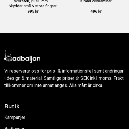
skorsten, Ø150 mm. –
Kirami vedkaminer
Skyddar små & stora fingrar!
995
kr
496
kr
Vi reserverar oss för pris- & informationsfel samt ändringar
i design & material. Samtliga priser är SEK inkl. moms. Frakt
tillkommer om inte annat anges. Alla mått är cirka.
Butik
Kampanjer
Badtunnor