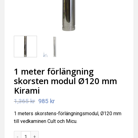
1 meter förlängning
skorsten modul Ø120 mm
Kirami
Det
Det
1,365
kr
985
kr
ursprungliga
nuvarande
priset
priset
1 meters skorstens-förlängningsmodul, Ø120 mm
var:
är:
1,365 kr.
985 kr.
till vedkaminen
Cult och Micu.
1 meter förlängning skorsten modul Ø120 mm Kirami mängd