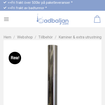
Skip
>>Fri frakt över 500kr på paketleveranser *
>>Fri frakt av badtunnor *
to
content
Hem
/
Webshop
/
Tillbehör
/
Kaminer & extra utrustning
Rea!