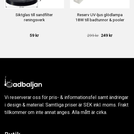
Siktglas till sandfilter
Reserv UV-ljus glödlampa
reningsverk
18W till badtunnor & pooler
Det
Det
59
kr
299
kr
249
kr
ursprungliga
nuvarande
priset
priset
var:
är:
299 kr.
249 kr.
Vi reserverar oss för pris- & informationsfel samt ändringar
i design & material. Samtliga priser är SEK inkl. moms. Frakt
tillkommer om inte annat anges. Alla mått är cirka.
Butik