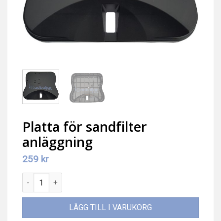
Platta för sandfilter
anläggning
259
kr
Platta för sandfilter anläggning mängd
LÄGG TILL I VARUKORG