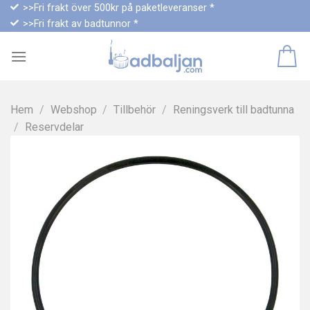
Skip
>>Fri frakt över 500kr på paketleveranser *
>>Fri frakt av badtunnor *
to
content
Hem
/
Webshop
/
Tillbehör
/
Reningsverk till badtunna
/
Reservdelar