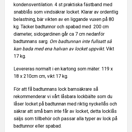
kondensventilation. 4 st praktiska fästband med
snabblås som vindsäkrar locket. Klarar av ordentlig
belastning, bär vikten av en liggande vuxen på 80
kg. Täcker badtunnor och spabad med 200 cm
diameter, sidogardinen går ca 7 cm nedanför
badtunnans sarg.
Om badtunnan inte fullsatt så
kan bada med ena halvan av locket uppvikt.
Vikt
17 kg.
Levereras normalt i en kartong som mäter: 119 x
18 x 210cm cm, vikt 17 kg.
För att få badtunnans lock barnsäkrare så
rekommenderar vi vårt låsbara lockbälte som du
låser locket på badtunnan med riktig nyckellås och
säkrar att små barn inte får av locket, detta locklås
säljs som tillbehör och passar alla typer av lock på
badtunnor eller spabad.