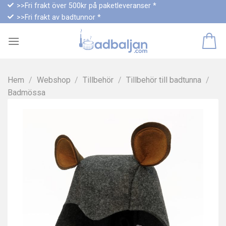
Skip
>>Fri frakt över 500kr på paketleveranser *
>>Fri frakt av badtunnor *
to
content
Hem
/
Webshop
/
Tillbehör
/
Tillbehör till badtunna
/
Badmössa