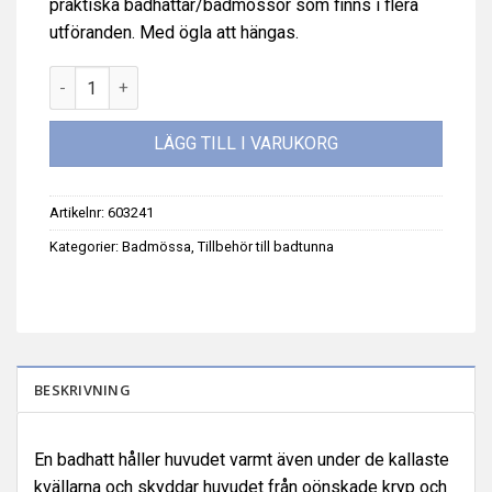
praktiska badhattar/badmössor som finns i flera
utföranden. Med ögla att hängas.
Baby Bear, TubHat, badhatt, small size, badmössa till badtun
LÄGG TILL I VARUKORG
Artikelnr:
603241
Kategorier:
Badmössa
,
Tillbehör till badtunna
BESKRIVNING
En badhatt håller huvudet varmt även under de kallaste
kvällarna och skyddar huvudet från oönskade kryp och